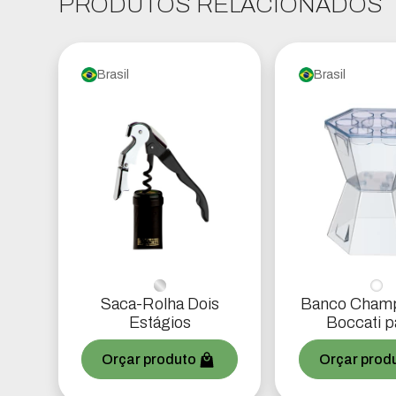
PRODUTOS RELACIONADOS
Brasil
Brasil
Saca-Rolha Dois
Banco Champ
Estágios
Boccati p
garraf
Orçar produto
Orçar prod