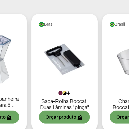
Brasil
Brasil
anheira
Saca-Rolha Boccati
Cha
ara 5
Duas Lâminas "pinça"
Boccati
as
g
uto
Orçar produto
Orçar