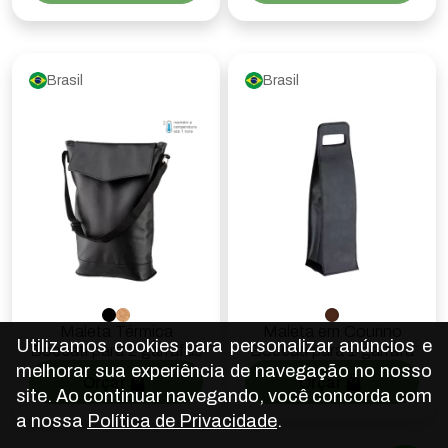
Brasil
Brasil
Maleta Térmica
Maleta em Courino
Utilizamos cookies para personalizar anúncios e
Boccati para 2 garrafas
Boccati para 1 garrafa
melhorar sua experiência de navegação no nosso
Orçar
Orçar
site. Ao continuar navegando, você concorda com
a nossa
Política de Privacidade
.