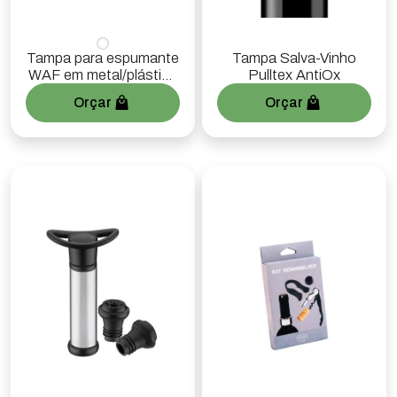
Tampa para espumante
Tampa Salva-Vinho
WAF em metal/plástico
Pulltex AntiOx
(preta)
Orçar
Orçar