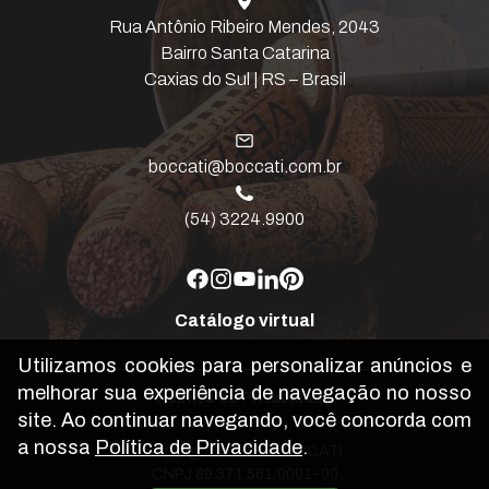
Rua Antônio Ribeiro Mendes, 2043
Bairro Santa Catarina
Caxias do Sul | RS – Brasil
boccati@boccati.com.br
(54) 3224.9900
Catálogo virtual
Utilizamos cookies para personalizar anúncios e
melhorar sua experiência de navegação no nosso
Política de Privacidade
site. Ao continuar navegando, você concorda com
a nossa
Política de Privacidade
.
Copyright © 2026 BOCCATI.
CNPJ 89.371.561/0001-00