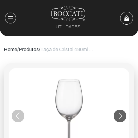
UTILIDADES
Home
Produtos
Taça de Cristal 480ml para Vinho Bohemia Royal Crystal Gastro Titânio