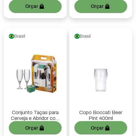
Boccati
Orçar
Orçar
Brasil
Brasil
Conjunto Taças para
Copo Boccati Beer
Cerveja e Abridor com
Pint 400ml
Caixa
Orçar
Orçar