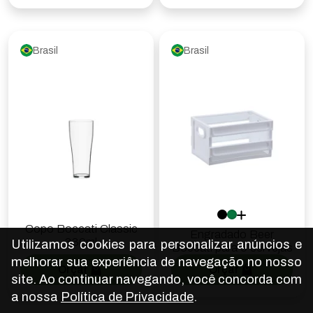
Brasil
Brasil
Copo Boccati Classic
Engradado Beer
330ml
Utilizamos cookies para personalizar anúncios e
Boccati para 6 cervejas
melhorar sua experiência de navegação no nosso
Orçar
Orçar
site. Ao continuar navegando, você concorda com
a nossa
Política de Privacidade
.