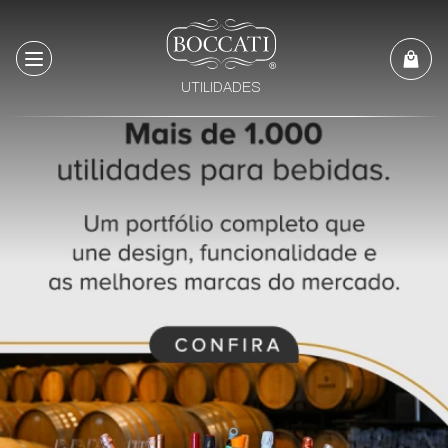
Institucional Cheer
Institucional Boccati Utilidades
UTILIDADES